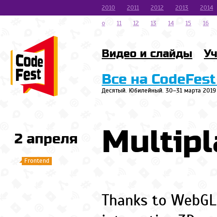
2010
2011
2012
2013
2014
o
11
12
13
14
15
16
Видео и слайды
Уч
Все на CodeFest
Десятый. Юбилейный. 30–31 марта 2019
Multip
2 апреля
Frontend
Thanks to WebGL