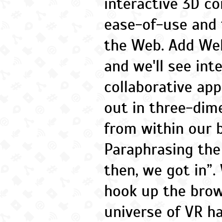
interactive 3D c
ease-of-use and 
the Web. Add Web
and we'll see int
collaborative app
out in three-dim
from within our 
Paraphrasing the
then, we got in”
hook up the brow
universe of VR h