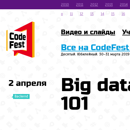
2010
2011
2012
2013
2014
o
11
12
13
14
15
16
Видео и слайды
Уч
Все на CodeFest
Десятый. Юбилейный. 30–31 марта 2019
Big dat
2 апреля
101
Backend