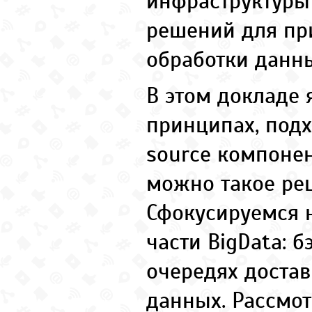
инфраструктуры 
решений для при
обработки данн
В этом докладе 
принципах, подх
source компонен
можно такое ре
Сфокусируемся 
части BigData: 
очередях доста
данных. Рассмо