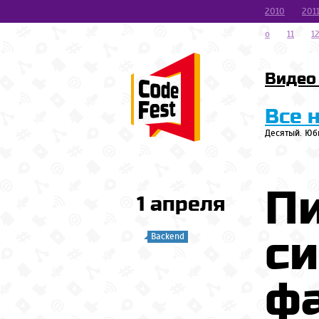
2010
201
o
11
1
Видео
Все 
Десятый. Юб
П
1 апреля
си
Backend
фа