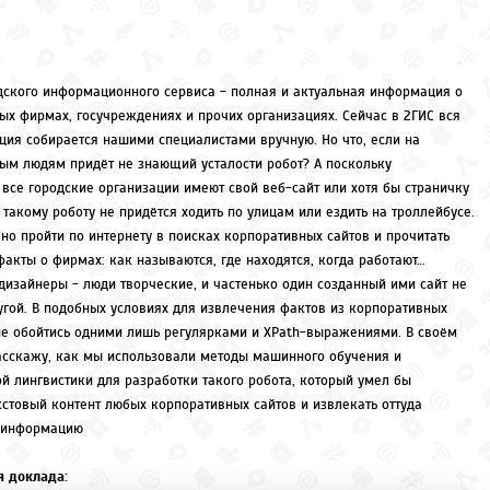
дского информационного сервиса - полная и актуальная информация о
ых фирмах, госучреждениях и прочих организациях. Сейчас в 2ГИС вся
ция собирается нашими специалистами вручную. Но что, если на
м людям придёт не знающий усталости робот? А поскольку
 все городские организации имеют свой веб-сайт или хотя бы страничку
о такому роботу не придётся ходить по улицам или ездить на троллейбусе.
но пройти по интернету в поисках корпоративных сайтов и прочитать
факты о фирмах: как называются, где находятся, когда работают…
дизайнеры - люди творческие, и частенько один созданный ими сайт не
угой. В подобных условиях для извлечения фактов из корпоративных
не обойтись одними лишь регулярками и XPath-выражениями. В своём
асскажу, как мы использовали методы машинного обучения и
й лингвистики для разработки такого робота, который умел бы
кстовый контент любых корпоративных сайтов и извлекать оттуда
 информацию
 доклада: