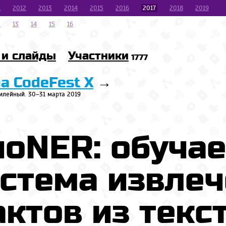
1
2012
2013
2014
2015
2016
2017
2018
2019
2
13
14
15
16
 и слайды
Участники
1777
на CodeFest X
→
илейный. 30–31 марта 2019
иоNER: обуча
стема извле
ктов из текс