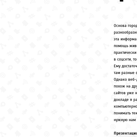
Основа горо
разнообразн
эта информа
помощь живы
практически
в соцсети, т
Ему достаточ
там разные 
Однако веб-
похож на др
сайтов уже 
докладе я р
компьютерно
понимать те
нужную нам
Презентация