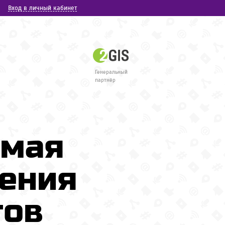
Вход в личный кабинет
Генеральный
партнёр
емая
чения
тов