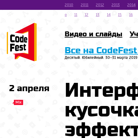
2010
2011
2012
2013
2014
o
11
12
13
14
15
16
Видео и слайды
Уч
Все на CodeFest
Десятый. Юбилейный. 30–31 марта 2019
Интерф
2 апреля
кусочк
Mix
эффек